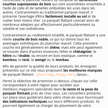
couches superposées de bois
qui sont assemblées ensemble à
l’aide de colle et de lamelles emboitées les unes dans les
autres. Contrairement au traditionnel parquet massif, il
présente l’avantage d’être
facilement installé au sol
et de
coûter bien moins cher. Le parquet flottant connait ainsi de
nombreux adeptes qui affectionnent particulièrement sa
solidité et son esthétisme.
Contrairement au revêtement stratifié, le parquet flottant a une
réelle
couche de bois noble
, ce qui lui donne tous les
avantages esthétiques du plancher massif. Cette première
couche est généralement en
chêne
, mais elle peut également
se trouver dans d'autres essences, telles le
châtaignier
, le
hêtre
ou l'
érable
, ou encore en bois exotique, comme le
bambou
, le
teck
, le
wengé
ou le
merbau
.
Afin de garantir la qualité de leurs produits, les enseignes
présentes sur ce site vous proposent
les meilleures marques
de parquet flottant :
Quick Step
,
Pergo
,
Haro
, Senso
...
Parmi la sélection de provinces ci-dessus, cliquez sur celle
correspondant à votre région pour accéder aux
meilleurs magasins spécialisés dans
la vente et la pose de
parquet flottant
près de chez vous. Les conseillers présents
sur place vous guideront dans votre choix en vous fournissant
des indications techniques
sur leurs différents produits. Ils
pourront également se charger du placement de votre