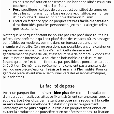
en bois massif, tout en conservant une bonne solidité ainsi qu’un
toucher et un rendu visuel parfaits.
Pose
spécifique : ce type de parquet est constitué de lames ou
de dalles comprenant une base en bois reconstitué, surmontée
d’une couche d’usure en bois noble d’environ 2,5 mm.
Entretien facile : ce type de parquet est
très facile d’entretien
.
Il est donc idéal pour les personnes sujettes aux allergies telles
que les acariens.
Notez que le parquet flottant ne pourra pas être posé dans toutes les
pièces. Il est préférable qu’il soit placé dans des espaces où les passages
sont faibles ou modérés, comme dans un bureau ou dans une
chambre d’adulte
. Cela ne sera donc pas possible dans une cuisine, un
séjour ou même une chambre d’enfant. Cette dernière sert
généralement de pièce de jeu, et est soumise à de nombreux chocs et à
une utilisation intensive. La couche de bois noble, dite d'usure, ne
faisant qu'entre 2 et 6 mm, il ne sera pas possible de poncer ce parquet
à répétition. De même, ce revêtement ne convient pas à une salle de
bain ou une pièce d'eau, car il
résiste très mal à l'humidité
. Pour ce
genre de pièce, il vaut mieux se tourner vers des essences exotiques,
plus adaptées.
La facilité de pose
Poser un parquet flottant s'avère
bien plus simple
que l'installation
d'un parquet massif. Les lattes se fixent aisément sur une sous-couche
souple grâce à des clips, permettant une
pose sans recours à la colle
ni aux clous
. Cette méthode d'installation présente également
l'avantage d'être
plus propre
que celle d'un parquet traditionnel, en
évitant la production de poussière et en ne nécessitant pas l'utilisation