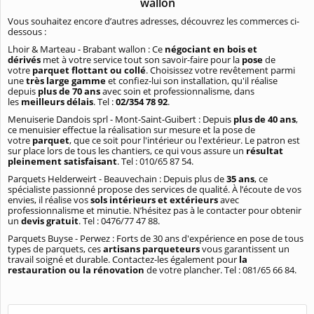
wallon
Vous souhaitez encore d’autres adresses, découvrez les commerces ci-
dessous :
Lhoir & Marteau - Brabant wallon : Ce
négociant en bois et
dérivés
met à votre service tout son savoir-faire pour la
pose
de
votre
parquet flottant ou collé
. Choisissez votre revêtement parmi
une
très large gamme
et confiez-lui son installation, qu'il réalise
depuis
plus de 70 ans
avec soin et professionnalisme, dans
les
meilleurs délais
. Tel :
02/354 78 92
.
Menuiserie Dandois sprl - Mont-Saint-Guibert : Depuis
plus de 40 ans
,
ce menuisier effectue la réalisation sur mesure et la pose de
votre
parquet
,
que ce soit pour l'intérieur ou l'extérieur. Le patron est
sur place lors de tous les chantiers, ce qui vous assure un
résultat
pleinement satisfaisant
. Tel : 010/65 87 54.
Parquets Helderweirt - Beauvechain : Depuis plus de
35 ans
, ce
spécialiste passionné propose des services de qualité. À l’écoute de vos
envies, il réalise vos
sols intérieurs et extérieurs
avec
professionnalisme et minutie. N’hésitez pas à le contacter pour obtenir
un
devis gratuit
. Tel : 0476/77 47 88.
Parquets Buyse - Perwez : Forts de 30 ans d'expérience en pose de tous
types de parquets, ces
artisans parqueteurs
vous garantissent un
travail soigné et durable. Contactez-les également pour
la
restauration ou la rénovation
de votre plancher. Tel : 081/65 66 84.