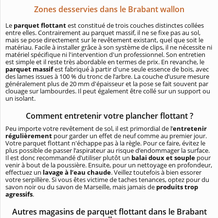
Zones desservies dans le Brabant wallon
Le
parquet flottant
est constitué de trois couches distinctes collées
entre elles. Contrairement au parquet massif, il ne se fixe pas au sol,
mais se pose directement sur le revêtement existant, quel que soit le
matériau.
Facile à installer grâce à son système de clips, il ne nécessite ni
matériel spécifique ni l'intervention d'un professionnel. Son entretien
est simple et il reste très abordable en termes de prix. En revanche, le
parquet massif
est fabriqué à partir d'une seule essence de bois, avec
des lames issues à 100 % du tronc de l’arbre. La couche d’usure mesure
généralement plus de 20 mm d'épaisseur et la pose se fait souvent par
clouage sur lambourdes. Il peut également être collé sur un support ou
un isolant.
Comment entretenir votre plancher flottant ?
Peu importe votre revêtement de sol, il est primordial de l’
entretenir
régulièrement
pour garder un effet de neuf comme au premier jour.
Votre parquet flottant n'échappe pas à la règle. Pour ce faire, évitez le
plus possible de passer l’aspirateur au risque d’endommager la surface.
Il est donc recommandé d’utiliser plutôt un
balai doux et souple
pour
venir à bout de la poussière. Ensuite, pour un nettoyage en profondeur,
effectuez un
lavage à l’eau chaude
. Veillez toutefois à bien essorer
votre serpillère. Si vous êtes victime de taches tenances, optez pour du
savon noir ou du savon de Marseille, mais jamais de
produits trop
agressifs
.
Autres magasins de parquet flottant dans le Brabant