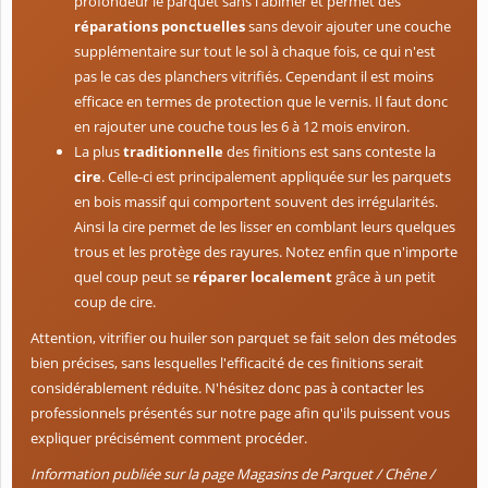
profondeur le parquet sans l'abîmer et permet des
réparations ponctuelles
sans devoir ajouter une couche
supplémentaire sur tout le sol à chaque fois, ce qui n'est
pas le cas des planchers vitrifiés. Cependant il est moins
efficace en termes de protection que le vernis. Il faut donc
en rajouter une couche tous les 6 à 12 mois environ.
La plus
traditionnelle
des finitions est sans conteste la
cire
. Celle-ci est principalement appliquée sur les parquets
en bois massif qui comportent souvent des irrégularités.
Ainsi la cire permet de les lisser en comblant leurs quelques
trous et les protège des rayures. Notez enfin que n'importe
quel coup peut se
réparer localement
grâce à un petit
coup de cire.
Attention, vitrifier ou huiler son parquet se fait selon des métodes
bien précises, sans lesquelles l'efficacité de ces finitions serait
considérablement réduite. N'hésitez donc pas à contacter les
professionnels présentés sur notre page afin qu'ils puissent vous
expliquer précisément comment procéder.
Information publiée sur la page Magasins de Parquet / Chêne /