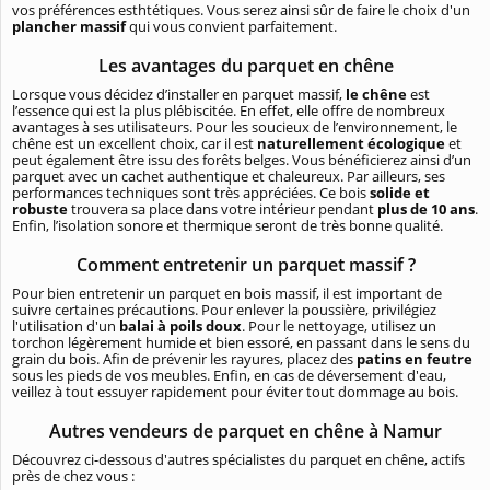
vos préférences esthtétiques. Vous serez ainsi sûr de faire le choix d'un
plancher massif
qui vous convient parfaitement.
Les avantages du parquet en chêne
Lorsque vous décidez d’installer en parquet massif,
le chêne
est
l’essence qui est la plus plébiscitée. En effet, elle offre de nombreux
avantages à ses utilisateurs. Pour les soucieux de l’environnement, le
chêne est un excellent choix, car il est
naturellement écologique
et
peut également être issu des forêts belges. Vous bénéficierez ainsi d’un
parquet avec un cachet authentique et chaleureux. Par ailleurs, ses
performances techniques sont très appréciées. Ce bois
solide et
robuste
trouvera sa place dans votre intérieur pendant
plus de 10 ans
.
Enfin, l’isolation sonore et thermique seront de très bonne qualité.
Comment entretenir un parquet massif ?
Pour bien entretenir un parquet en bois massif, il est important de
suivre certaines précautions. Pour enlever la poussière, privilégiez
l'utilisation d'un
balai à poils doux
. Pour le nettoyage, utilisez un
torchon légèrement humide et bien essoré, en passant dans le sens du
grain du bois. Afin de prévenir les rayures, placez des
patins en feutre
sous les pieds de vos meubles. Enfin, en cas de déversement d'eau,
veillez à tout essuyer rapidement pour éviter tout dommage au bois.
Autres vendeurs de parquet en chêne à Namur
Découvrez ci-dessous d'autres spécialistes du parquet en chêne, actifs
près de chez vous :